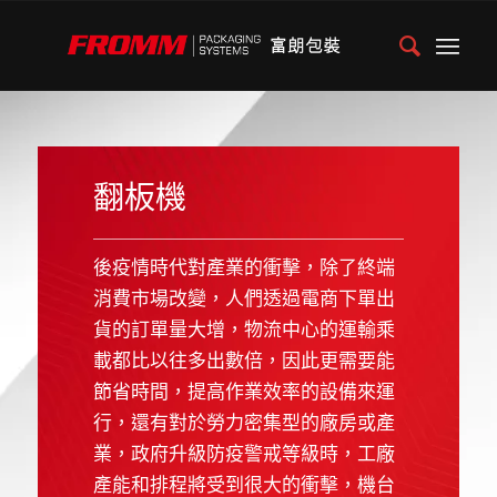
翻板機
後疫情時代對產業的衝擊，除了終端
消費市場改變，人們透過電商下單出
貨的訂單量大增，物流中心的運輸乘
載都比以往多出數倍，因此更需要能
節省時間，提高作業效率的設備來運
行，還有對於勞力密集型的廠房或產
業，政府升級防疫警戒等級時，工廠
產能和排程將受到很大的衝擊，機台