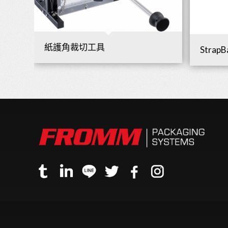
紙護角裁切工具
Strap