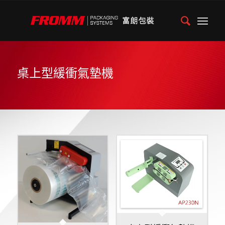
桌上型緩衝氣墊機